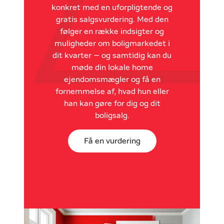
konkret med en uforpligtende og
gratis salgsvurdering. Med den
følger en række indsigter og
muligheder om boligmarkedet i
dit kvarter – og samtidig kan du
møde din lokale home
ejendomsmægler og få en
fornemmelse af, hvad hun eller
han kan gøre for dig og dit
boligsalg.
Få en vurdering