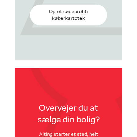
Opret søgeprofil i
køberkartotek
Overvejer du at
sælge din bolig?
Alting starter et sted, helt