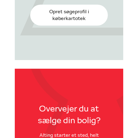
Opret søgeprofil i
køberkartotek
Overvejer du at
sælge din bolig?
Alting starter et sted, helt