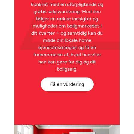
konkret med en uforpligtende og
gratis salgsvurdering. Med den
følger en række indsigter og
muligheder om boligmarkedet i
dit kvarter – og samtidig kan du
møde din lokale home
ejendomsmægler og få en
fornemmelse af, hvad hun eller
han kan gøre for dig og dit
boligsalg.
Få en vurdering