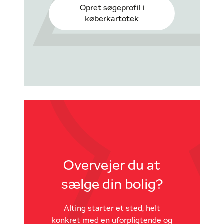
Opret søgeprofil i
køberkartotek
Overvejer du at
sælge din bolig?
Alting starter et sted, helt
konkret med en uforpligtende og