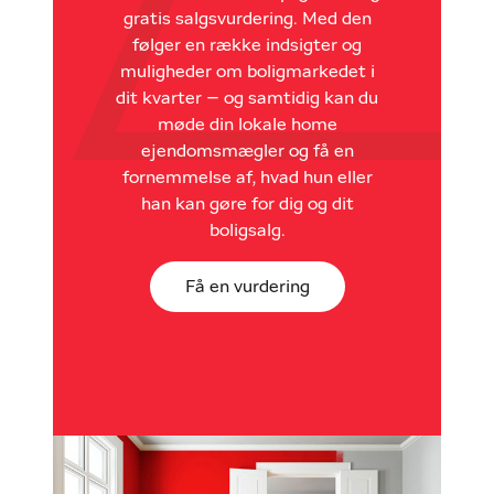
gratis salgsvurdering. Med den
følger en række indsigter og
muligheder om boligmarkedet i
dit kvarter – og samtidig kan du
møde din lokale home
ejendomsmægler og få en
fornemmelse af, hvad hun eller
han kan gøre for dig og dit
boligsalg.
Få en vurdering