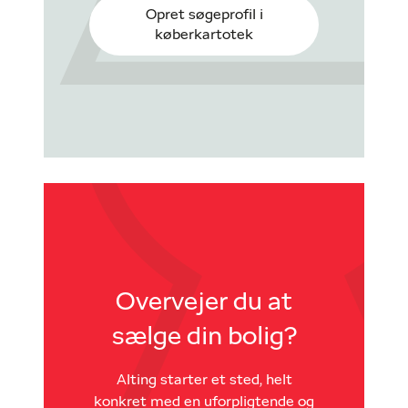
Opret søgeprofil i
køberkartotek
Overvejer du at
sælge din bolig?
Alting starter et sted, helt
konkret med en uforpligtende og