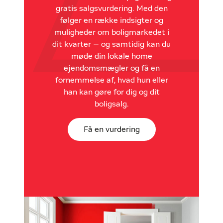
gratis salgsvurdering. Med den
følger en række indsigter og
muligheder om boligmarkedet i
dit kvarter – og samtidig kan du
møde din lokale home
ejendomsmægler og få en
fornemmelse af, hvad hun eller
han kan gøre for dig og dit
boligsalg.
Få en vurdering