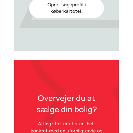
Opret søgeprofil i
køberkartotek
Overvejer du at
sælge din bolig?
Alting starter et sted, helt
konkret med en uforpligtende og