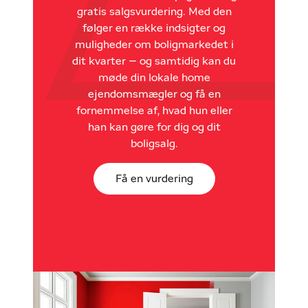
gratis salgsvurdering. Med den
følger en række indsigter og
muligheder om boligmarkedet i
dit kvarter – og samtidig kan du
møde din lokale home
ejendomsmægler og få en
fornemmelse af, hvad hun eller
han kan gøre for dig og dit
boligsalg.
Få en vurdering