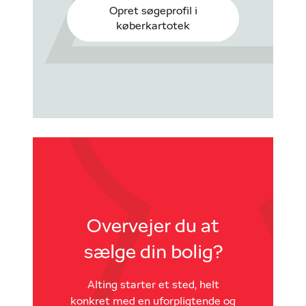
Opret søgeprofil i
køberkartotek
Overvejer du at
sælge din bolig?
Alting starter et sted, helt
konkret med en uforpligtende og