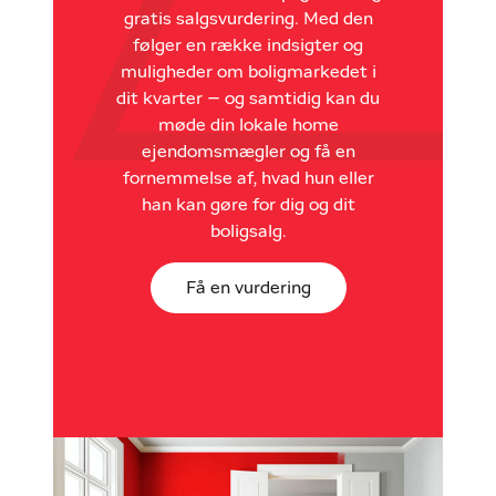
gratis salgsvurdering. Med den
følger en række indsigter og
muligheder om boligmarkedet i
dit kvarter – og samtidig kan du
møde din lokale home
ejendomsmægler og få en
fornemmelse af, hvad hun eller
han kan gøre for dig og dit
boligsalg.
Få en vurdering