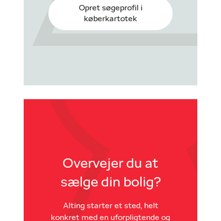
Opret søgeprofil i
køberkartotek
Overvejer du at
sælge din bolig?
Alting starter et sted, helt
konkret med en uforpligtende og