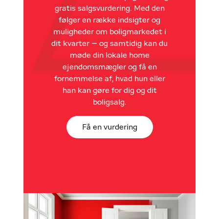
gratis salgsvurdering. Med den
følger en række indsigter og
muligheder om boligmarkedet i
dit kvarter – og samtidig kan du
møde din lokale home
ejendomsmægler og få en
fornemmelse af, hvad hun eller
han kan gøre for dig og dit
boligsalg.
Få en vurdering