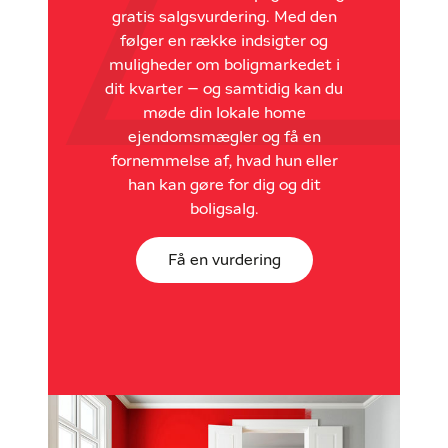
gratis salgsvurdering. Med den
følger en række indsigter og
muligheder om boligmarkedet i
dit kvarter – og samtidig kan du
møde din lokale home
ejendomsmægler og få en
fornemmelse af, hvad hun eller
han kan gøre for dig og dit
boligsalg.
Få en vurdering