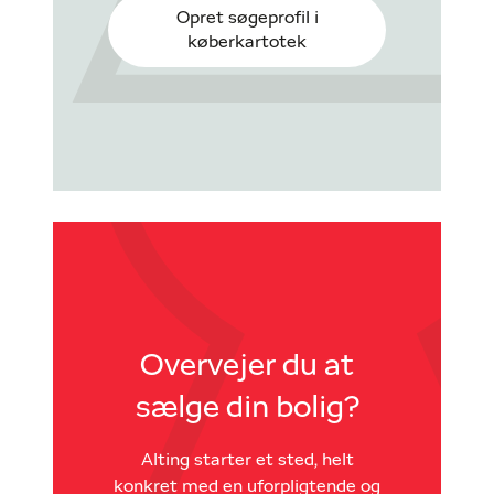
Opret søgeprofil i
køberkartotek
Overvejer du at
sælge din bolig?
Alting starter et sted, helt
konkret med en uforpligtende og