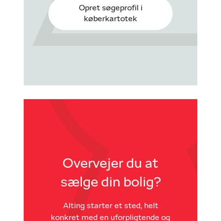
Opret søgeprofil i
køberkartotek
Overvejer du at
sælge din bolig?
Alting starter et sted, helt
konkret med en uforpligtende og