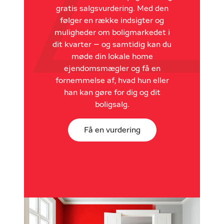
gratis salgsvurdering. Med den
følger en række indsigter og
muligheder om boligmarkedet i
dit kvarter – og samtidig kan du
møde din lokale home
ejendomsmægler og få en
fornemmelse af, hvad hun eller
han kan gøre for dig og dit
boligsalg.
Få en vurdering