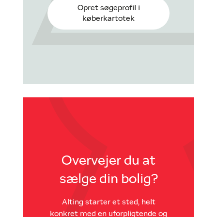
Opret søgeprofil i
køberkartotek
Overvejer du at
sælge din bolig?
Alting starter et sted, helt
konkret med en uforpligtende og