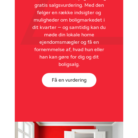
gratis salgsvurdering. Med den
følger en række indsigter og
muligheder om boligmarkedet i
dit kvarter – og samtidig kan du
møde din lokale home
ejendomsmægler og få en
fornemmelse af, hvad hun eller
han kan gøre for dig og dit
boligsalg.
Få en vurdering