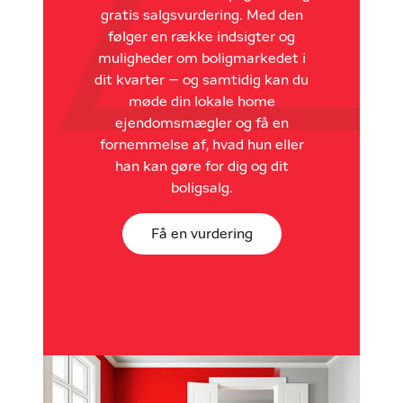
gratis salgsvurdering. Med den
følger en række indsigter og
muligheder om boligmarkedet i
dit kvarter – og samtidig kan du
møde din lokale home
ejendomsmægler og få en
fornemmelse af, hvad hun eller
han kan gøre for dig og dit
boligsalg.
Få en vurdering