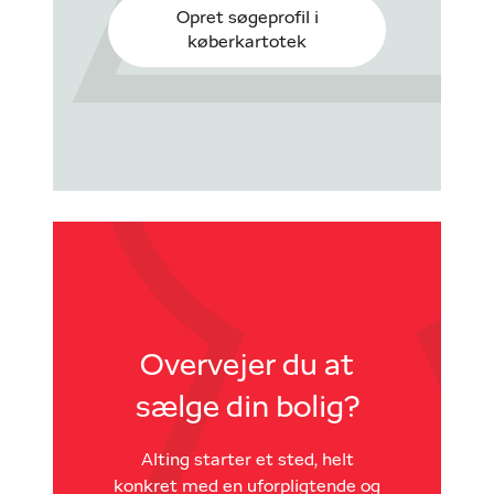
Opret søgeprofil i
køberkartotek
Overvejer du at
sælge din bolig?
Alting starter et sted, helt
konkret med en uforpligtende og