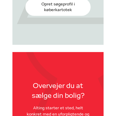
Opret søgeprofil i
køberkartotek
Overvejer du at
sælge din bolig?
Alting starter et sted, helt
konkret med en uforpligtende og