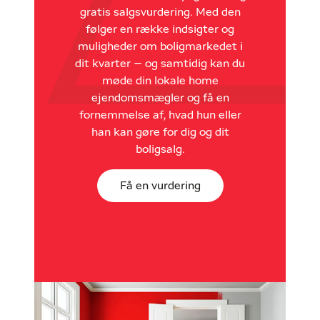
gratis salgsvurdering. Med den
følger en række indsigter og
muligheder om boligmarkedet i
dit kvarter – og samtidig kan du
møde din lokale home
ejendomsmægler og få en
fornemmelse af, hvad hun eller
han kan gøre for dig og dit
boligsalg.
Få en vurdering