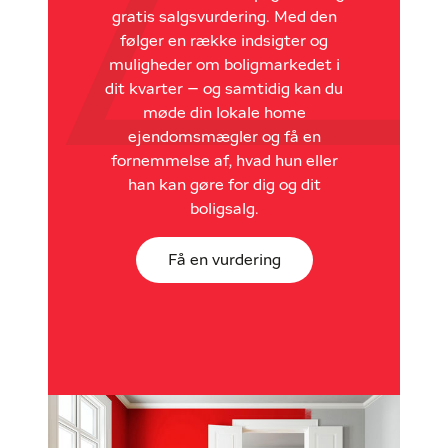
gratis salgsvurdering. Med den
følger en række indsigter og
muligheder om boligmarkedet i
dit kvarter – og samtidig kan du
møde din lokale home
ejendomsmægler og få en
fornemmelse af, hvad hun eller
han kan gøre for dig og dit
boligsalg.
Få en vurdering