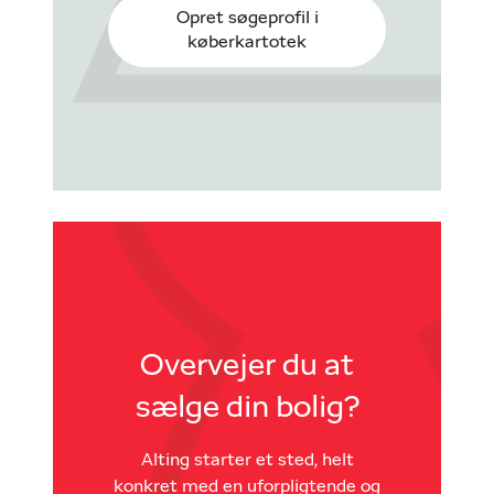
Opret søgeprofil i
køberkartotek
Overvejer du at
sælge din bolig?
Alting starter et sted, helt
konkret med en uforpligtende og