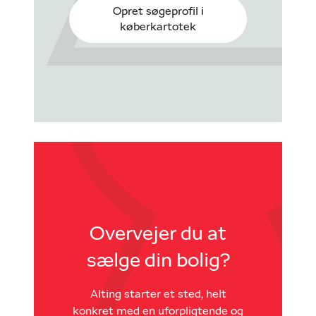
Opret søgeprofil i
køberkartotek
Overvejer du at
sælge din bolig?
Alting starter et sted, helt
konkret med en uforpligtende og