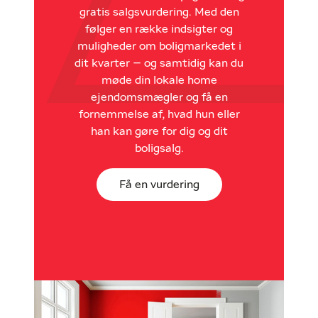
gratis salgsvurdering. Med den
følger en række indsigter og
muligheder om boligmarkedet i
dit kvarter – og samtidig kan du
møde din lokale home
ejendomsmægler og få en
fornemmelse af, hvad hun eller
han kan gøre for dig og dit
boligsalg.
Få en vurdering