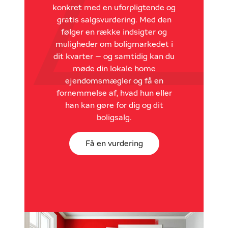
konkret med en uforpligtende og
gratis salgsvurdering. Med den
følger en række indsigter og
muligheder om boligmarkedet i
dit kvarter – og samtidig kan du
møde din lokale home
ejendomsmægler og få en
fornemmelse af, hvad hun eller
han kan gøre for dig og dit
boligsalg.
Få en vurdering