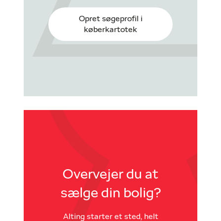
Opret søgeprofil i
køberkartotek
Overvejer du at
sælge din bolig?
Alting starter et sted, helt