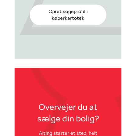
Opret søgeprofil i
køberkartotek
Overvejer du at
sælge din bolig?
Alting starter et sted, helt