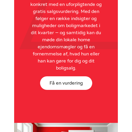
konkret med en uforpligtende og
gratis salgsvurdering. Med den
følger en række indsigter og
muligheder om boligmarkedet i
dit kvarter – og samtidig kan du
møde din lokale home
ejendomsmægler og få en
fornemmelse af, hvad hun eller
han kan gøre for dig og dit
boligsalg.
Få en vurdering