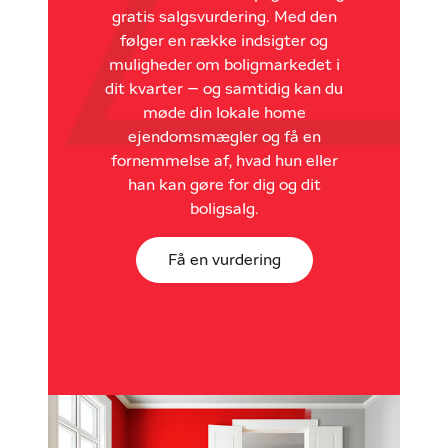
gratis salgsvurdering. Med den
følger en række indsigter og
muligheder om boligmarkedet i
dit kvarter – og samtidig kan du
møde din lokale home
ejendomsmægler og få en
fornemmelse af, hvad hun eller
han kan gøre for dig og dit
boligsalg.
Få en vurdering