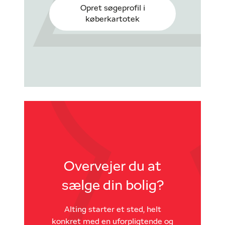
Opret søgeprofil i
køberkartotek
Overvejer du at
sælge din bolig?
Alting starter et sted, helt
konkret med en uforpligtende og