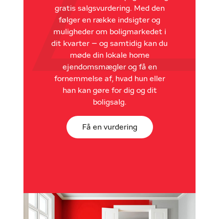
gratis salgsvurdering. Med den
følger en række indsigter og
muligheder om boligmarkedet i
dit kvarter – og samtidig kan du
møde din lokale home
ejendomsmægler og få en
fornemmelse af, hvad hun eller
han kan gøre for dig og dit
boligsalg.
Få en vurdering