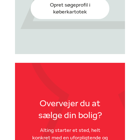
Opret søgeprofil i
køberkartotek
Overvejer du at
sælge din bolig?
Alting starter et sted, helt
konkret med en uforpligtende og