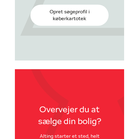
Opret søgeprofil i
køberkartotek
Overvejer du at
sælge din bolig?
Alting starter et sted, helt