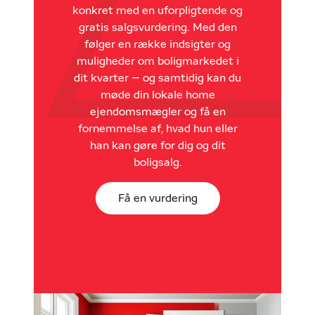
konkret med en uforpligtende og
gratis salgsvurdering. Med den
følger en række indsigter og
muligheder om boligmarkedet i
dit kvarter – og samtidig kan du
møde din lokale home
ejendomsmægler og få en
fornemmelse af, hvad hun eller
han kan gøre for dig og dit
boligsalg.
Få en vurdering