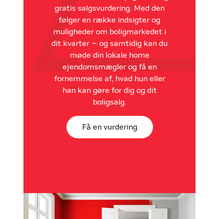
gratis salgsvurdering. Med den
følger en række indsigter og
muligheder om boligmarkedet i
dit kvarter – og samtidig kan du
møde din lokale home
ejendomsmægler og få en
fornemmelse af, hvad hun eller
han kan gøre for dig og dit
boligsalg.
Få en vurdering