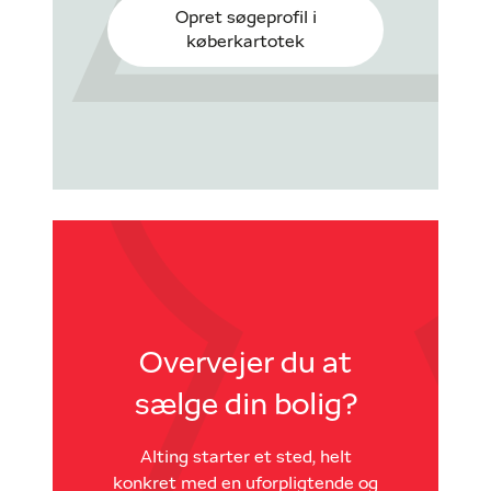
Opret søgeprofil i
køberkartotek
Overvejer du at
sælge din bolig?
Alting starter et sted, helt
konkret med en uforpligtende og