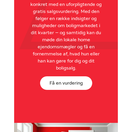
konkret med en uforpligtende og
gratis salgsvurdering. Med den
følger en række indsigter og
muligheder om boligmarkedet i
dit kvarter – og samtidig kan du
møde din lokale home
ejendomsmægler og få en
fornemmelse af, hvad hun eller
han kan gøre for dig og dit
boligsalg.
Få en vurdering