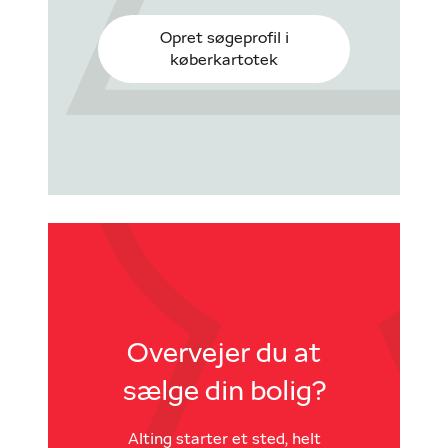
Opret søgeprofil i
køberkartotek
Overvejer du at
sælge din bolig?
Alting starter et sted, helt