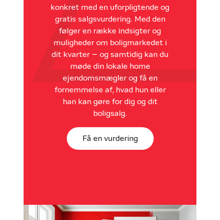
konkret med en uforpligtende og
gratis salgsvurdering. Med den
følger en række indsigter og
muligheder om boligmarkedet i
dit kvarter – og samtidig kan du
møde din lokale home
ejendomsmægler og få en
fornemmelse af, hvad hun eller
han kan gøre for dig og dit
boligsalg.
Få en vurdering