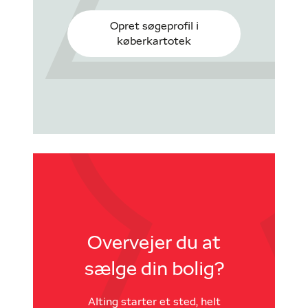
Opret søgeprofil i
køberkartotek
Overvejer du at
sælge din bolig?
Alting starter et sted, helt