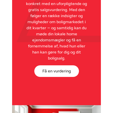
konkret med en uforpligtende og
gratis salgsvurdering. Med den
følger en række indsigter og
muligheder om boligmarkedet i
dit kvarter – og samtidig kan du
møde din lokale home
ejendomsmægler og få en
fornemmelse af, hvad hun eller
han kan gøre for dig og dit
boligsalg.
Få en vurdering