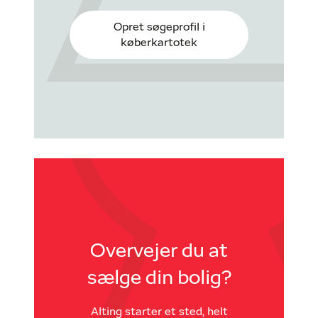
Opret søgeprofil i
køberkartotek
Overvejer du at
sælge din bolig?
Alting starter et sted, helt