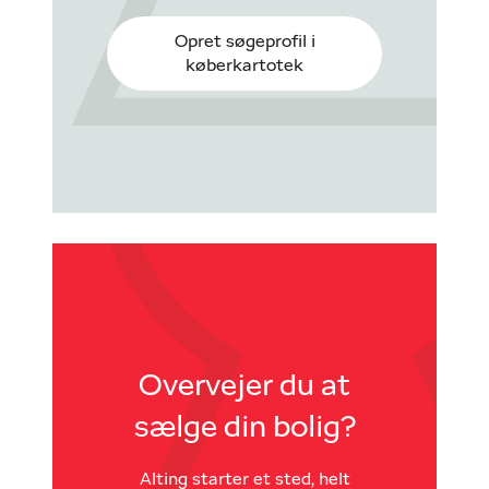
Opret søgeprofil i
køberkartotek
Overvejer du at
sælge din bolig?
Alting starter et sted, helt