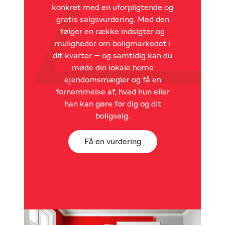
konkret med en uforpligtende og
gratis salgsvurdering. Med den
følger en række indsigter og
muligheder om boligmarkedet i
dit kvarter – og samtidig kan du
møde din lokale home
ejendomsmægler og få en
fornemmelse af, hvad hun eller
han kan gøre for dig og dit
boligsalg.
Få en vurdering