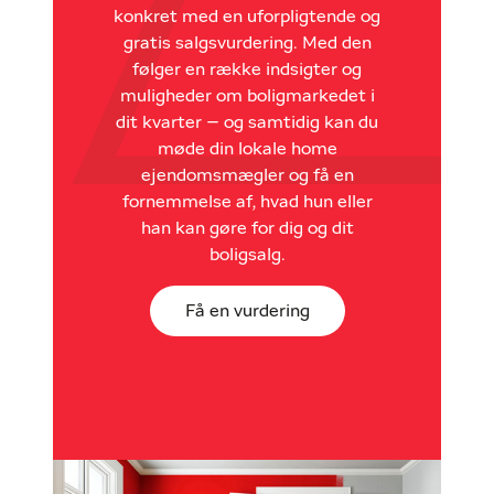
konkret med en uforpligtende og
gratis salgsvurdering. Med den
følger en række indsigter og
muligheder om boligmarkedet i
dit kvarter – og samtidig kan du
møde din lokale home
ejendomsmægler og få en
fornemmelse af, hvad hun eller
han kan gøre for dig og dit
boligsalg.
Få en vurdering