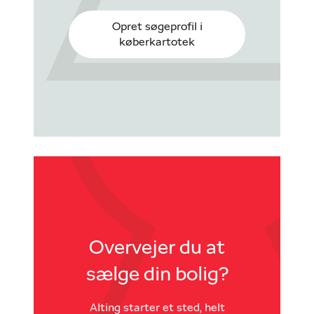
Opret søgeprofil i
køberkartotek
Overvejer du at
sælge din bolig?
Alting starter et sted, helt