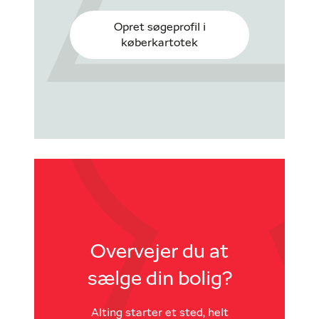
Opret søgeprofil i
køberkartotek
Overvejer du at
sælge din bolig?
Alting starter et sted, helt