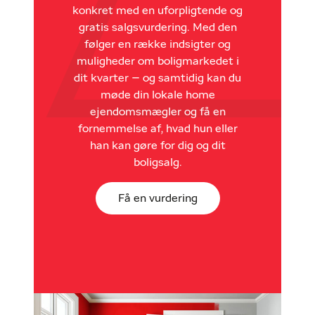
konkret med en uforpligtende og
gratis salgsvurdering. Med den
følger en række indsigter og
muligheder om boligmarkedet i
dit kvarter – og samtidig kan du
møde din lokale home
ejendomsmægler og få en
fornemmelse af, hvad hun eller
han kan gøre for dig og dit
boligsalg.
Få en vurdering