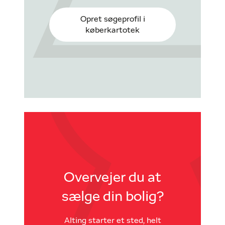
Opret søgeprofil i
køberkartotek
Overvejer du at
sælge din bolig?
Alting starter et sted, helt