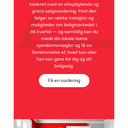
konkret med en uforpligtende og
gratis salgsvurdering. Med den
følger en række indsigter og
muligheder om boligmarkedet i
dit kvarter – og samtidig kan du
møde din lokale home
ejendomsmægler og få en
fornemmelse af, hvad hun eller
han kan gøre for dig og dit
boligsalg.
Få en vurdering