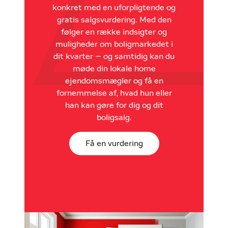
konkret med en uforpligtende og
gratis salgsvurdering. Med den
følger en række indsigter og
muligheder om boligmarkedet i
dit kvarter – og samtidig kan du
møde din lokale home
ejendomsmægler og få en
fornemmelse af, hvad hun eller
han kan gøre for dig og dit
boligsalg.
Få en vurdering