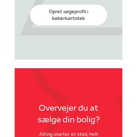
Opret søgeprofil i
køberkartotek
Overvejer du at
sælge din bolig?
Alting starter et sted, helt