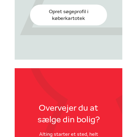
Opret søgeprofil i
køberkartotek
Overvejer du at
sælge din bolig?
Alting starter et sted, helt