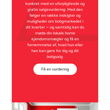
konkret med en uforpligtende og
gratis salgsvurdering. Med den
følger en række indsigter og
muligheder om boligmarkedet i
dit kvarter – og samtidig kan du
møde din lokale home
ejendomsmægler og få en
fornemmelse af, hvad hun eller
han kan gøre for dig og dit
boligsalg.
Få en vurdering