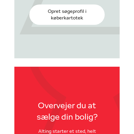
Opret søgeprofil i
køberkartotek
Overvejer du at
sælge din bolig?
Alting starter et sted, helt