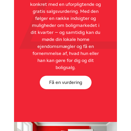
konkret med en uforpligtende og
gratis salgsvurdering. Med den
følger en række indsigter og
muligheder om boligmarkedet i
dit kvarter – og samtidig kan du
møde din lokale home
ejendomsmægler og få en
fornemmelse af, hvad hun eller
han kan gøre for dig og dit
boligsalg.
Få en vurdering