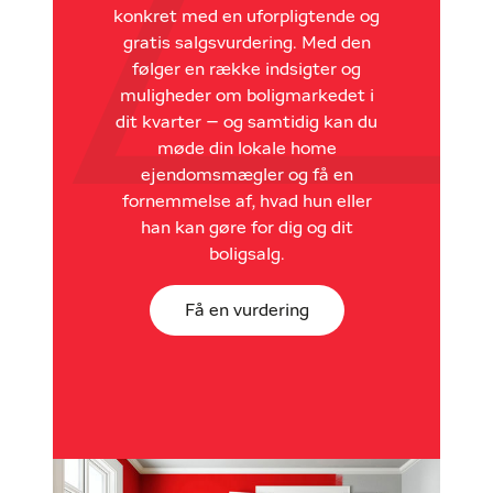
konkret med en uforpligtende og
gratis salgsvurdering. Med den
følger en række indsigter og
muligheder om boligmarkedet i
dit kvarter – og samtidig kan du
møde din lokale home
ejendomsmægler og få en
fornemmelse af, hvad hun eller
han kan gøre for dig og dit
boligsalg.
Få en vurdering