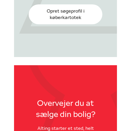
Opret søgeprofil i
køberkartotek
Overvejer du at
sælge din bolig?
Alting starter et sted, helt