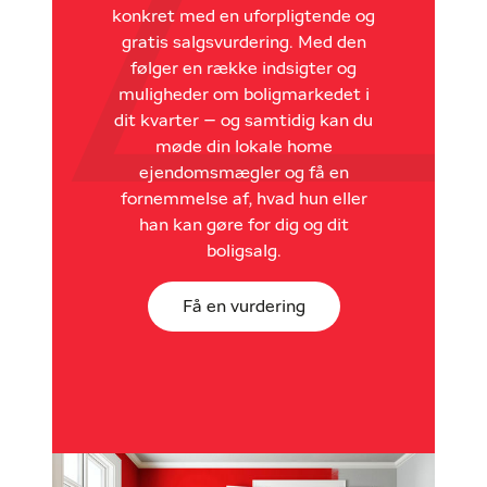
konkret med en uforpligtende og
gratis salgsvurdering. Med den
følger en række indsigter og
muligheder om boligmarkedet i
dit kvarter – og samtidig kan du
møde din lokale home
ejendomsmægler og få en
fornemmelse af, hvad hun eller
han kan gøre for dig og dit
boligsalg.
Få en vurdering