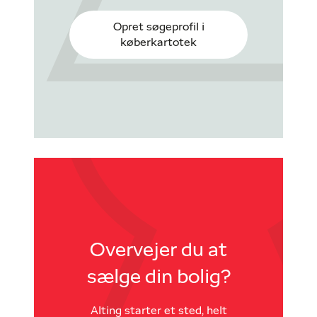
Opret søgeprofil i
køberkartotek
Overvejer du at
sælge din bolig?
Alting starter et sted, helt