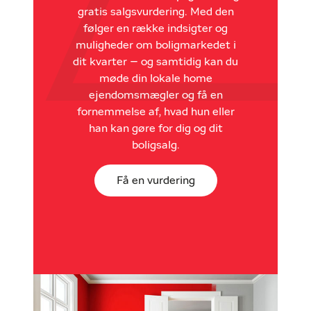
gratis salgsvurdering. Med den
følger en række indsigter og
muligheder om boligmarkedet i
dit kvarter – og samtidig kan du
møde din lokale home
ejendomsmægler og få en
fornemmelse af, hvad hun eller
han kan gøre for dig og dit
boligsalg.
Få en vurdering