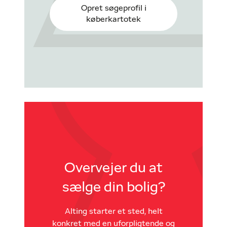
Opret søgeprofil i
køberkartotek
Overvejer du at
sælge din bolig?
Alting starter et sted, helt
konkret med en uforpligtende og