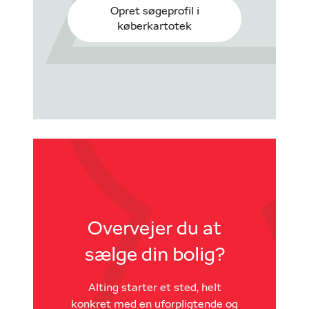
Opret søgeprofil i
køberkartotek
Overvejer du at
sælge din bolig?
Alting starter et sted, helt
konkret med en uforpligtende og