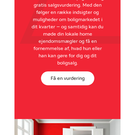
gratis salgsvurdering. Med den
følger en række indsigter og
muligheder om boligmarkedet i
dit kvarter – og samtidig kan du
møde din lokale home
ejendomsmægler og få en
fornemmelse af, hvad hun eller
han kan gøre for dig og dit
boligsalg.
Få en vurdering