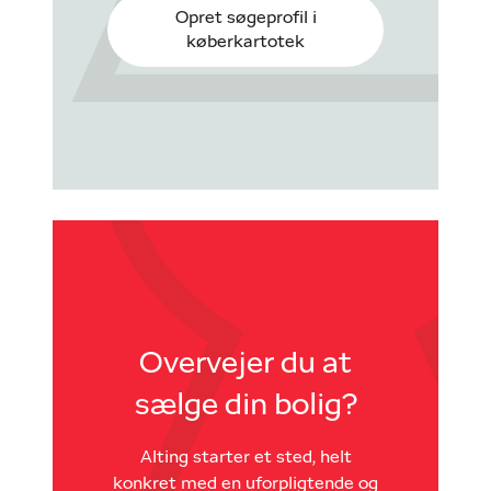
Opret søgeprofil i
køberkartotek
Overvejer du at
sælge din bolig?
Alting starter et sted, helt
konkret med en uforpligtende og