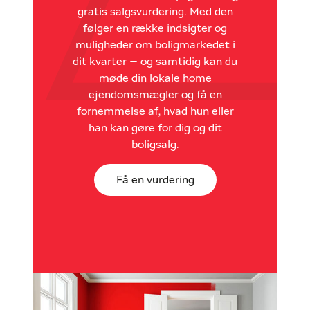
gratis salgsvurdering. Med den
følger en række indsigter og
muligheder om boligmarkedet i
dit kvarter – og samtidig kan du
møde din lokale home
ejendomsmægler og få en
fornemmelse af, hvad hun eller
han kan gøre for dig og dit
boligsalg.
Få en vurdering