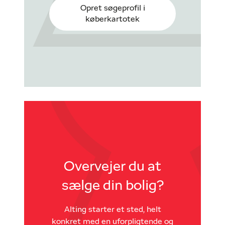
Opret søgeprofil i
køberkartotek
Overvejer du at
sælge din bolig?
Alting starter et sted, helt
konkret med en uforpligtende og