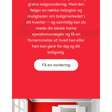
gratis salgsvurdering. Med den
følger en række indsigter og
muligheder om boligmarkedet i
dit kvarter – og samtidig kan du
møde din lokale home
ejendomsmægler og få en
fornemmelse af, hvad hun eller
han kan gøre for dig og dit
boligsalg.
Få en vurdering