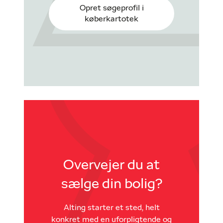
Opret søgeprofil i
køberkartotek
Overvejer du at
sælge din bolig?
Alting starter et sted, helt
konkret med en uforpligtende og