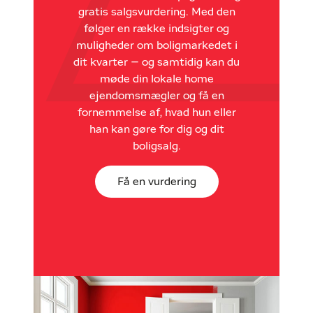
gratis salgsvurdering. Med den
følger en række indsigter og
muligheder om boligmarkedet i
dit kvarter – og samtidig kan du
møde din lokale home
ejendomsmægler og få en
fornemmelse af, hvad hun eller
han kan gøre for dig og dit
boligsalg.
Få en vurdering