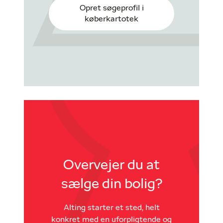
Opret søgeprofil i
køberkartotek
Overvejer du at
sælge din bolig?
Alting starter et sted, helt
konkret med en uforpligtende og