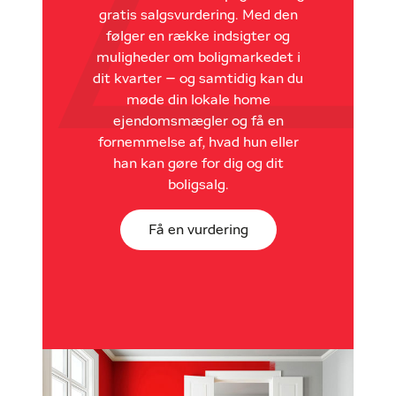
gratis salgsvurdering. Med den
følger en række indsigter og
muligheder om boligmarkedet i
dit kvarter – og samtidig kan du
møde din lokale home
ejendomsmægler og få en
fornemmelse af, hvad hun eller
han kan gøre for dig og dit
boligsalg.
Få en vurdering