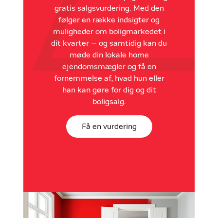
gratis salgsvurdering. Med den
følger en række indsigter og
muligheder om boligmarkedet i
dit kvarter – og samtidig kan du
møde din lokale home
ejendomsmægler og få en
fornemmelse af, hvad hun eller
han kan gøre for dig og dit
boligsalg.
Få en vurdering