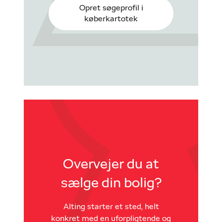
Opret søgeprofil i
køberkartotek
Overvejer du at
sælge din bolig?
Alting starter et sted, helt
konkret med en uforpligtende og