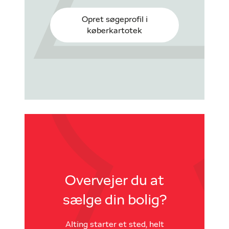
Opret søgeprofil i
køberkartotek
Overvejer du at
sælge din bolig?
Alting starter et sted, helt