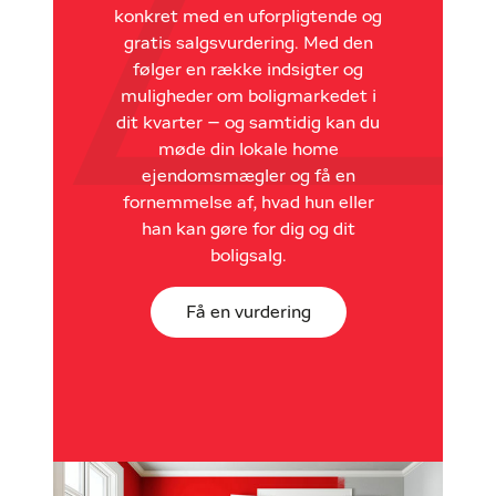
konkret med en uforpligtende og
gratis salgsvurdering. Med den
følger en række indsigter og
muligheder om boligmarkedet i
dit kvarter – og samtidig kan du
møde din lokale home
ejendomsmægler og få en
fornemmelse af, hvad hun eller
han kan gøre for dig og dit
boligsalg.
Få en vurdering