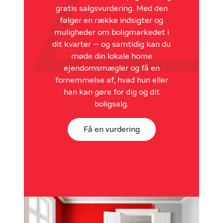
gratis salgsvurdering. Med den
følger en række indsigter og
muligheder om boligmarkedet i
dit kvarter – og samtidig kan du
møde din lokale home
ejendomsmægler og få en
fornemmelse af, hvad hun eller
han kan gøre for dig og dit
boligsalg.
Få en vurdering