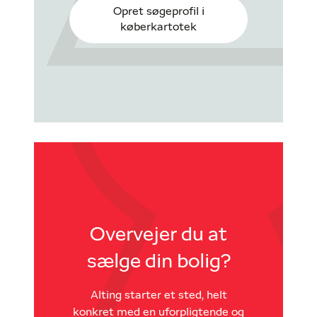
Opret søgeprofil i
køberkartotek
Overvejer du at
sælge din bolig?
Alting starter et sted, helt
konkret med en uforpligtende og