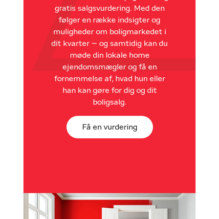
gratis salgsvurdering. Med den
følger en række indsigter og
muligheder om boligmarkedet i
dit kvarter – og samtidig kan du
møde din lokale home
ejendomsmægler og få en
fornemmelse af, hvad hun eller
han kan gøre for dig og dit
boligsalg.
Få en vurdering