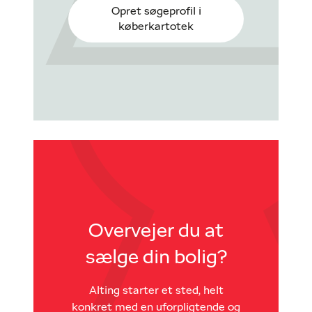
Opret søgeprofil i
køberkartotek
Overvejer du at
sælge din bolig?
Alting starter et sted, helt
konkret med en uforpligtende og