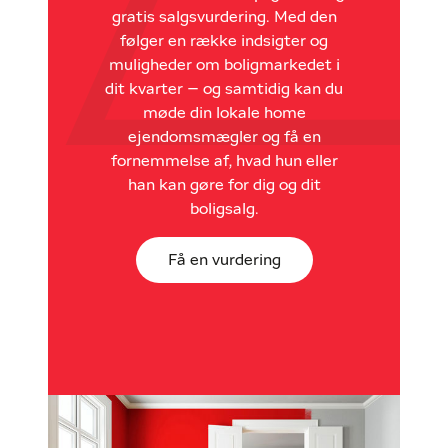
gratis salgsvurdering. Med den
følger en række indsigter og
muligheder om boligmarkedet i
dit kvarter – og samtidig kan du
møde din lokale home
ejendomsmægler og få en
fornemmelse af, hvad hun eller
han kan gøre for dig og dit
boligsalg.
Få en vurdering