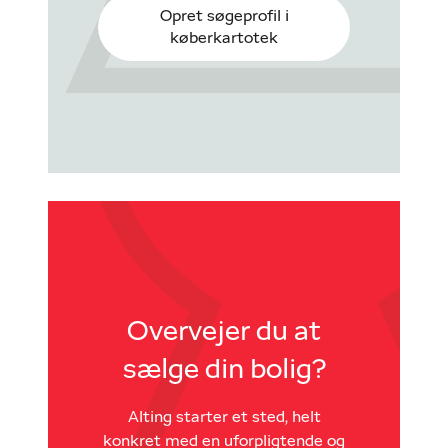
Opret søgeprofil i
køberkartotek
Overvejer du at
sælge din bolig?
Alting starter et sted, helt
konkret med en uforpligtende og