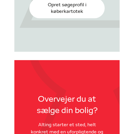
Opret søgeprofil i
køberkartotek
Overvejer du at
sælge din bolig?
Alting starter et sted, helt
konkret med en uforpligtende og