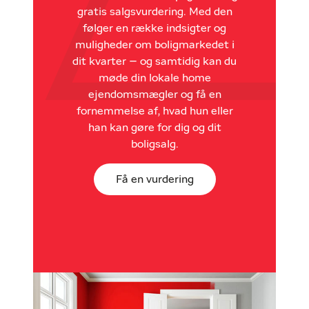
gratis salgsvurdering. Med den
følger en række indsigter og
muligheder om boligmarkedet i
dit kvarter – og samtidig kan du
møde din lokale home
ejendomsmægler og få en
fornemmelse af, hvad hun eller
han kan gøre for dig og dit
boligsalg.
Få en vurdering