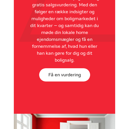
gratis salgsvurdering. Med den
følger en række indsigter og
muligheder om boligmarkedet i
dit kvarter – og samtidig kan du
møde din lokale home
ejendomsmægler og få en
fornemmelse af, hvad hun eller
han kan gøre for dig og dit
boligsalg.
Få en vurdering