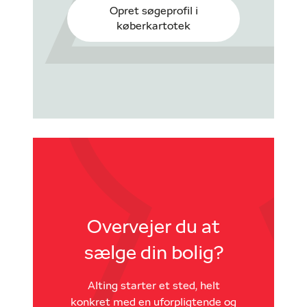
Opret søgeprofil i
køberkartotek
Overvejer du at
sælge din bolig?
Alting starter et sted, helt
konkret med en uforpligtende og