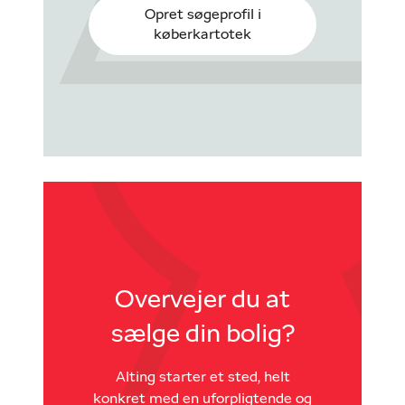
Opret søgeprofil i
køberkartotek
Overvejer du at
sælge din bolig?
Alting starter et sted, helt
konkret med en uforpligtende og