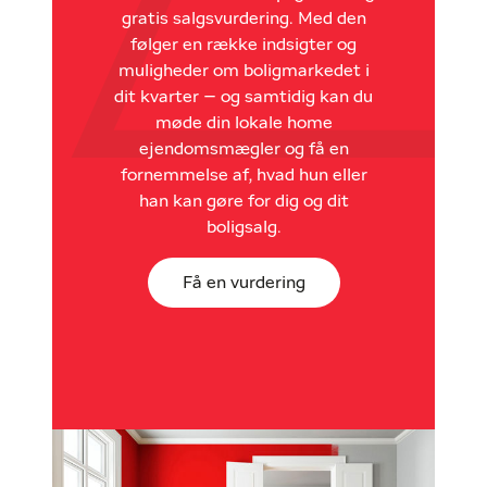
gratis salgsvurdering. Med den
følger en række indsigter og
muligheder om boligmarkedet i
dit kvarter – og samtidig kan du
møde din lokale home
ejendomsmægler og få en
fornemmelse af, hvad hun eller
han kan gøre for dig og dit
boligsalg.
Få en vurdering