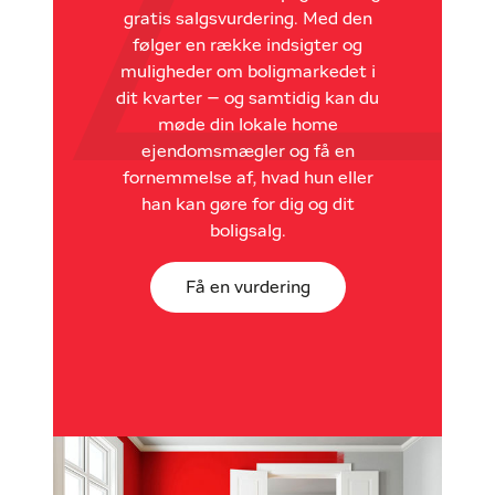
gratis salgsvurdering. Med den
følger en række indsigter og
muligheder om boligmarkedet i
dit kvarter – og samtidig kan du
møde din lokale home
ejendomsmægler og få en
fornemmelse af, hvad hun eller
han kan gøre for dig og dit
boligsalg.
Få en vurdering