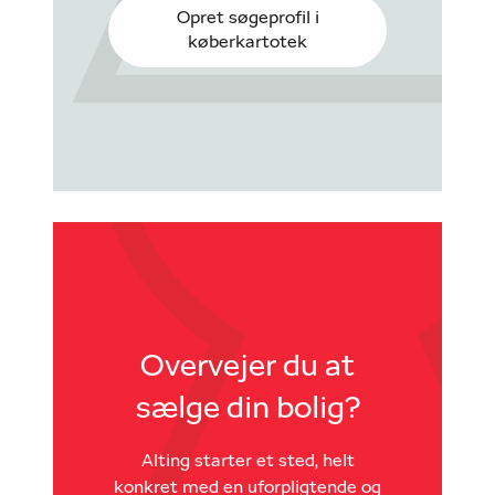
Opret søgeprofil i
køberkartotek
Overvejer du at
sælge din bolig?
Alting starter et sted, helt
konkret med en uforpligtende og