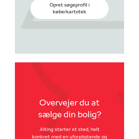
Opret søgeprofil i
køberkartotek
Overvejer du at
sælge din bolig?
Alting starter et sted, helt
konkret med en uforpligtende og