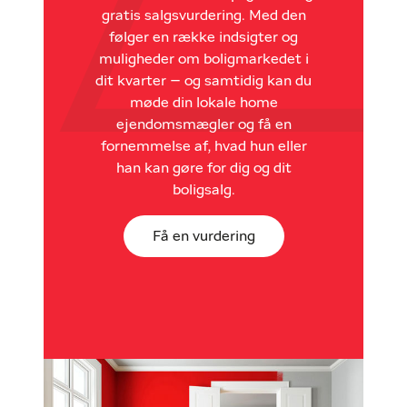
gratis salgsvurdering. Med den
følger en række indsigter og
muligheder om boligmarkedet i
dit kvarter – og samtidig kan du
møde din lokale home
ejendomsmægler og få en
fornemmelse af, hvad hun eller
han kan gøre for dig og dit
boligsalg.
Få en vurdering