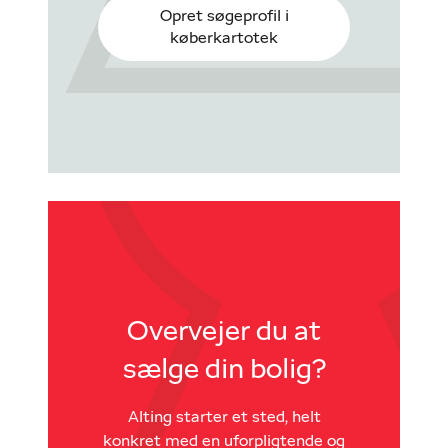
Opret søgeprofil i
køberkartotek
Overvejer du at
sælge din bolig?
Alting starter et sted, helt
konkret med en uforpligtende og