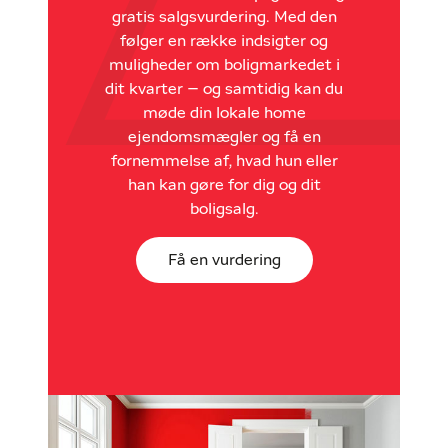
gratis salgsvurdering. Med den
følger en række indsigter og
muligheder om boligmarkedet i
dit kvarter – og samtidig kan du
møde din lokale home
ejendomsmægler og få en
fornemmelse af, hvad hun eller
han kan gøre for dig og dit
boligsalg.
Få en vurdering