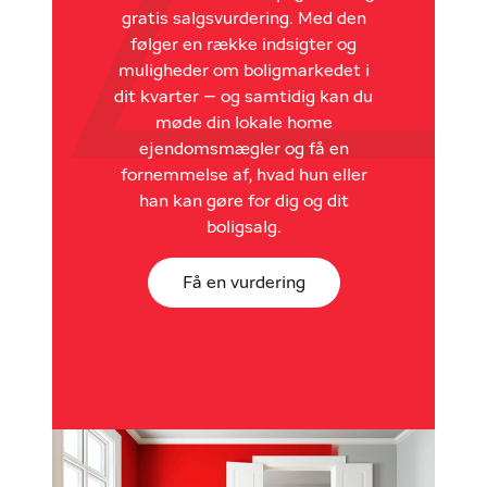
gratis salgsvurdering. Med den
følger en række indsigter og
muligheder om boligmarkedet i
dit kvarter – og samtidig kan du
møde din lokale home
ejendomsmægler og få en
fornemmelse af, hvad hun eller
han kan gøre for dig og dit
boligsalg.
Få en vurdering