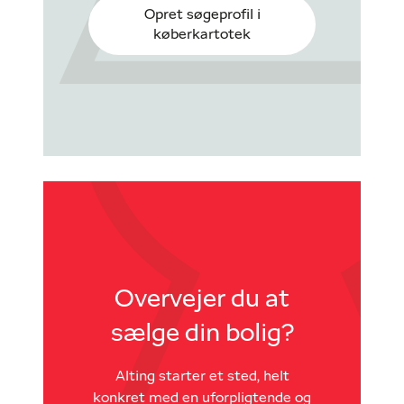
Opret søgeprofil i
køberkartotek
Overvejer du at
sælge din bolig?
Alting starter et sted, helt
konkret med en uforpligtende og